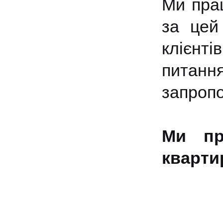
Ми прац
за цей
клієнт
питанн
запропо
Ми пр
кварти