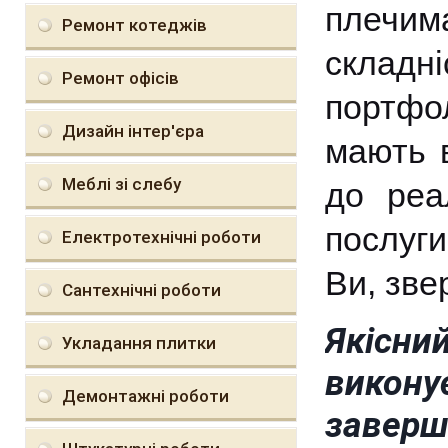
плечи
Ремонт котеджів
складн
Ремонт офісів
портфол
Дизайн інтер'єра
мають в
Меблі зі слебу
до реа
послуги
Електротехнічні роботи
Ви, зве
Сантехнічні роботи
Якісни
Укладання плитки
викон
Демонтажні роботи
заверш