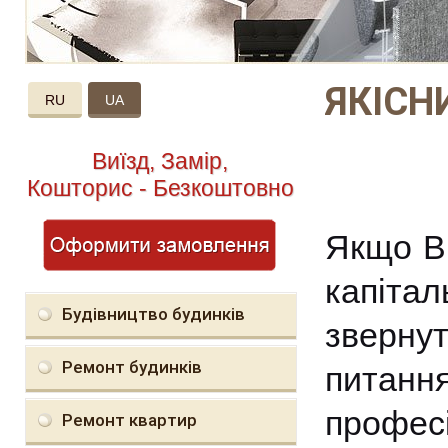
ЯКІСН
RU
UA
Виїзд, Замір,
Кошторис - Безкоштовно
Якщо Ви
капітал
Будівництво будинків
зверн
Ремонт будинків
пита
профе
Ремонт квартир