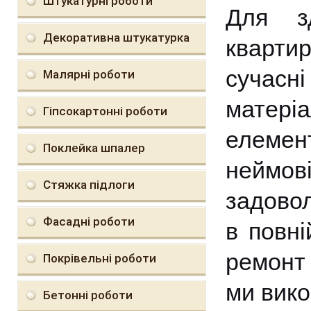
Штукатурні роботи
Для зд
Декоративна штукатурка
кварти
сучасні
Малярні роботи
матері
Гіпсокартонні роботи
елемент
Поклейка шпалер
неймо
Стяжка підлоги
задово
Фасадні роботи
в повні
ремонт 
Покрівельні роботи
ми вико
Бетонні роботи