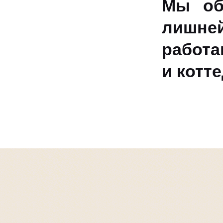
Мы об
лишней
работа
и котт