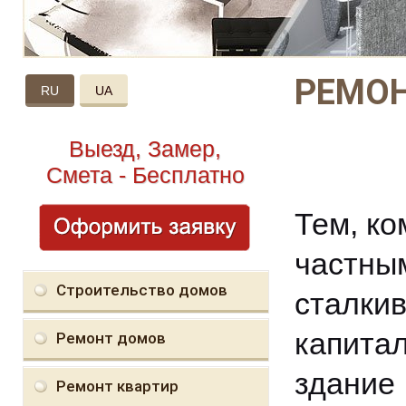
РЕМОН
RU
UA
Выезд, Замер,
Смета - Бесплатно
Тем, ко
частны
Строительство домов
сталк
капита
Ремонт домов
здани
Ремонт квартир