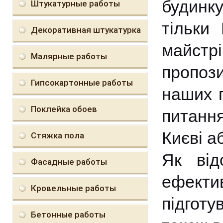
будинку
Штукатурные работы
тільки
Декоративная штукатурка
майст
Малярные работы
пропоз
Гипсокартонные работы
наших п
Поклейка обоев
питання
Києві а
Стяжка пола
Як від
Фасадные работы
ефект
Кровельные работы
підготу
Бетонные работы