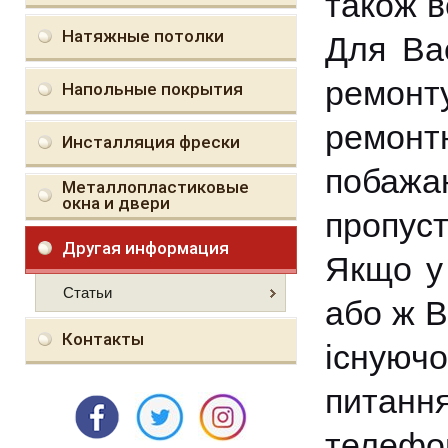
також в
Натяжные потолки
Для Вас
ремонт
Напольные покрытия
ремонт
Инсталляция фрески
побаж
Металлопластиковые
окна и двери
пропуст
Другая информация
Якщо у 
Статьи
або ж В
Контакты
існуюч
питан
телефо