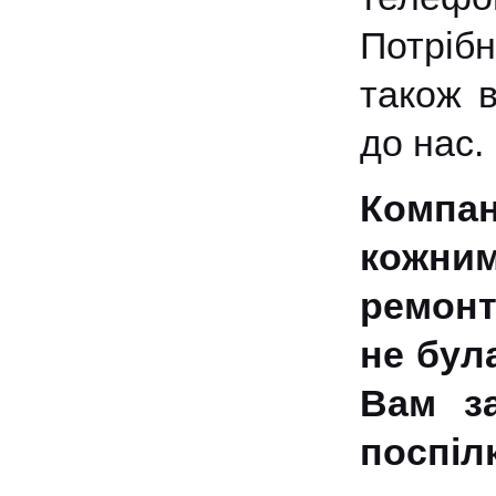
Потріб
також в
до нас.
Компан
кожним
ремонт
не бул
Вам з
поспіл