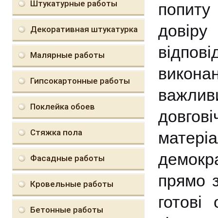
Штукатурные работы
попиту
довір
Декоративная штукатурка
відпо
Малярные работы
викона
Гипсокартонные работы
важлив
Поклейка обоев
довго
Стяжка пола
матері
демокр
Фасадные работы
прямо з
Кровельные работы
готові
Бетонные работы