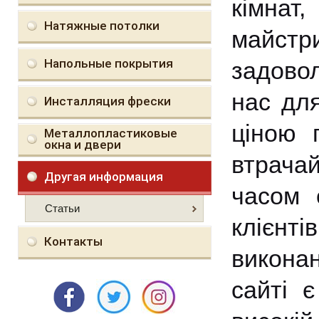
кімнат,
Натяжные потолки
майст
Напольные покрытия
задовол
нас для
Инсталляция фрески
ціною 
Металлопластиковые
окна и двери
втрача
Другая информация
часом о
Статьи
клієнті
Контакты
виконан
сайті 