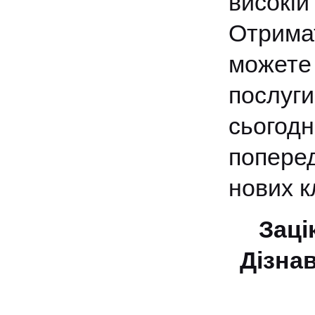
високій
Отрима
можете 
послуги
сьогод
поперед
нових к
Заці
Дізна