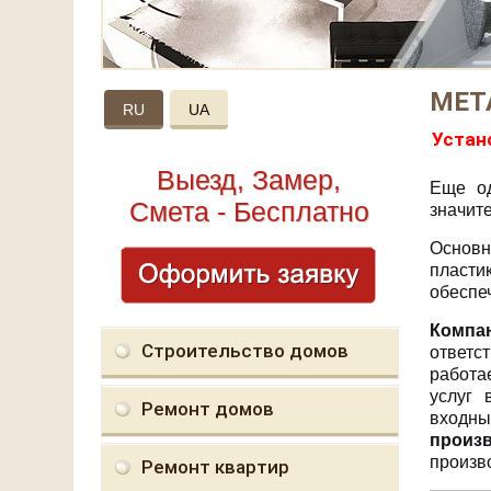
МЕТ
RU
UA
Устан
Выезд, Замер,
Еще од
Смета - Бесплатно
значит
Основн
пласти
обеспе
Компа
Строительство домов
ответс
работа
услуг 
Ремонт домов
входны
произ
произв
Ремонт квартир