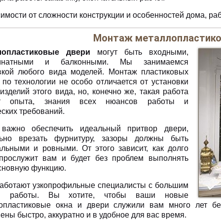
имости от сложности конструкции и особенностей дома, ра
Монтаж металлопластико
лопластиковые двери
могут быть входными,
мнатными и балконными. Мы занимаемся
вкой любого вида моделей. Монтаж пластиковых
 по технологии не особо отличается от установки
изделий этого вида, но, конечно же, такая работа
ет опыта, знания всех нюансов работы и
еских требований.
важно обеспечить идеальный притвор двери,
ьно врезать фурнитуру, зазоры должны быть
льными и ровными. От этого зависит, как долго
прослужит вам и будет без проблем выполнять
сновную функцию.
работают узкопрофильные специалисты с большим
м работы. Вы хотите, чтобы ваши новые
опластиковые окна и двери служили вам много лет бе
ены быстро, аккуратно и в удобное для вас время.