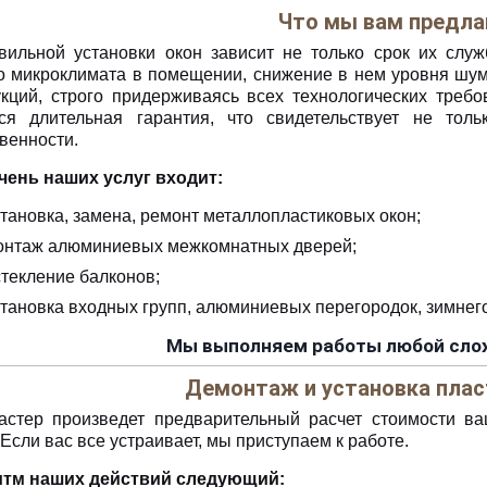
Что мы вам предла
вильной установки окон зависит не только срок их служ
о микроклимата в помещении, снижение в нем уровня шу
укций, строго придерживаясь всех технологических требо
ся длительная гарантия, что свидетельствует не тол
венности.
чень наших услуг входит:
становка, замена, ремонт металлопластиковых окон;
онтаж алюминиевых межкомнатных дверей;
стекление балконов;
становка входных групп, алюминиевых перегородок, зимнего
Мы выполняем работы любой слож
Демонтаж и установка плас
стер произведет предварительный расчет стоимости ва
 Если вас все устраивает, мы приступаем к работе.
итм наших действий следующий: