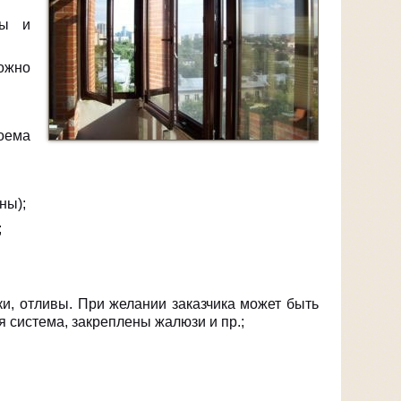
ты и
ожно
роема
ны);
;
ки, отливы. При желании заказчика может быть
 система, закреплены жалюзи и пр.;