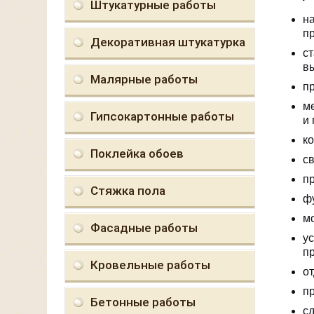
Штукатурные работы
н
п
Декоративная штукатурка
с
в
Малярные работы
п
м
Гипсокартонные работы
и
к
Поклейка обоев
с
пр
Стяжка пола
ф
м
Фасадные работы
у
п
Кровельные работы
от
п
Бетонные работы
сд