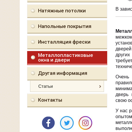
В завис
Натяжные потолки
Напольные покрытия
Метал
межко
Инсталляция фрески
устано
дверей
Металлопластиковые
других 
окна и двери
требу
технич
Другая информация
Очень 
правил
Статьи
минима
дверь 
Контакты
свою о
У нас 
опыто
металл
выполн