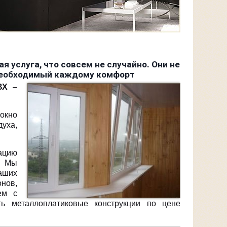
ая услуга, что совсем не случайно. Они не
 необходимый каждому комфорт
ВХ
–
 окно
духа,
цию
. Мы
аших
нов,
ем с
ь металлоплатиковые конструкции по цене