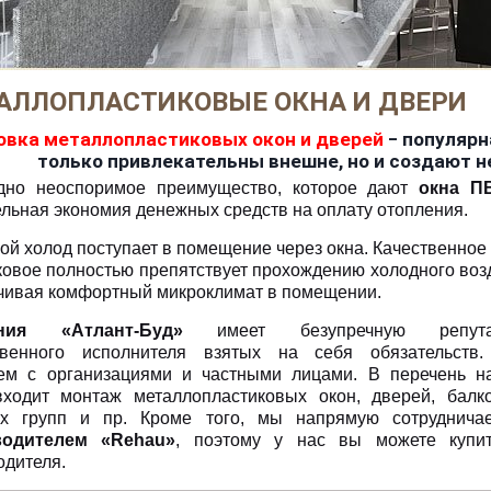
АЛЛОПЛАСТИКОВЫЕ ОКНА И ДВЕРИ
овка металлопластиковых окон и дверей
‒ популярн
только привлекательны внешне, но и создают
но неоспоримое преимущество, которое дают
окна П
ельная экономия денежных средств на оплату отопления.
ой холод поступает в помещение через окна. Качественное
ковое полностью препятствует прохождению холодного воз
чивая комфортный микроклимат в помещении.
ния «Атлант-Буд»
имеет безупречную репута
твенного исполнителя взятых на себя обязательств
ем с организациями и частными лицами. В перечень н
входит монтаж металлопластиковых окон, дверей, балко
х групп и пр. Кроме того, мы напрямую сотруднича
водителем «Rehau»
, поэтому у нас вы можете купит
одителя.