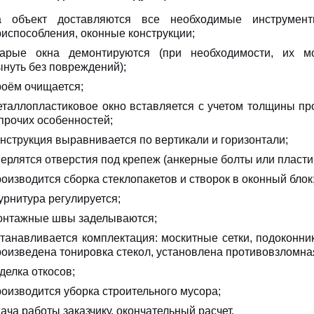
а объект доставляются все необходимые инструмен
риспособления, оконные конструкции;
тарые окна демонтируются (при необходимости, их м
ынуть без повреждений);
роём очищается;
еталлопластиковое окно вставляется с учетом толщины п
 прочих особенностей;
онструкция выравнивается по вертикали и горизонтали;
верлятся отверстия под крепеж (анкерные болты или пласти
оизводится сборка стеклопакетов и створок в оконный блок
урнитура регулируется;
онтажные швы заделываются;
станавливается комплектация: москитные сетки, подоконни
роизведена тонировка стекол, установлена противовзломная
делка откосов;
роизводится уборка строительного мусора;
ача работы заказчику, окончательный расчет.