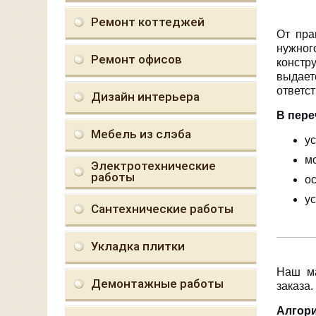
Ремонт коттеджей
От пра
нужног
Ремонт офисов
констр
выдает
ответст
Дизайн интерьера
В пере
Мебель из слэба
у
м
Электротехнические
работы
о
у
Сантехнические работы
Укладка плитки
Наш ма
Демонтажные работы
заказа.
Алгор