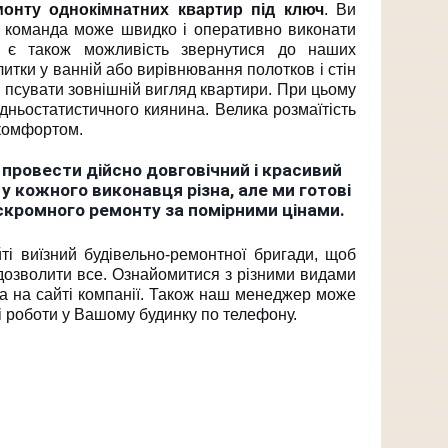
монту однокімнатних квартир під ключ
. Ви
ша команда може швидко і оперативно виконати
м є також можливість звернутися до наших
итки у ванній або вирівнювання полотков і стін
 і псувати зовнішній вигляд квартири. При цьому
дньостатистичного киянина. Велика розмаїтість
 комфортом.
провести дійсно довговічний і красивий
у кожного виконавця різна, але ми готові
 скромного ремонту за помірними цінами.
і виїзний будівельно-ремонтної бригади, щоб
 дозволити все. Ознайомитися з різними видами
на на сайті компанії. Також наш менеджер може
і роботи у Вашому будинку по телефону.