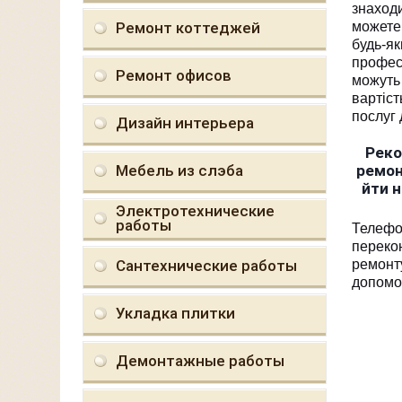
знаход
Ремонт коттеджей
можете
будь-я
професі
Ремонт офисов
можуть 
вартіст
послуг 
Дизайн интерьера
Реко
Мебель из слэба
ремон
йти н
Электротехнические
работы
Телефо
перекон
Сантехнические работы
ремонту
допомо
Укладка плитки
Демонтажные работы