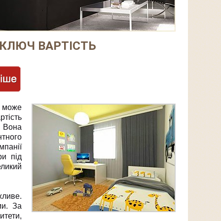
 КЛЮЧ ВАРТІСТЬ
 може
ртість
. Вона
нтного
мпанії
ри під
еликий
жливе.
ми. За
итети,