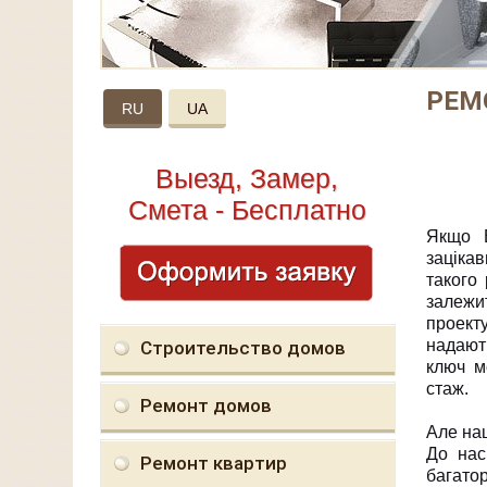
РЕМ
RU
UA
Выезд, Замер,
Смета - Бесплатно
Якщо 
заціка
такого
залежит
проект
надают
Строительство домов
ключ м
стаж.
Ремонт домов
Але наш
До нас
Ремонт квартир
багатор