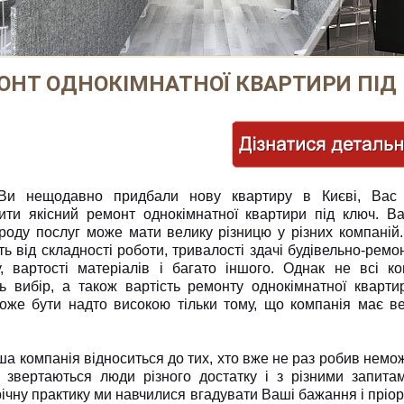
ОНТ ОДНОКІМНАТНОЇ КВАРТИРИ ПІД
Ви нещодавно придбали нову квартиру в Києві, Вас
вити якісний ремонт однокімнатної квартири під ключ. Ва
 роду послуг може мати велику різницю у різних компаній
ь від складності роботи, тривалості здачі будівельно-ремо
у, вартості матеріалів і багато іншого. Однак не всі ко
ь вибір, а також вартість ремонту однокімнатної кварти
оже бути надто високою тільки тому, що компанія має в
а компанія відноситься до тих, хто вже не раз робив немо
 звертаються люди різного достатку і з різними запита
ічну практику ми навчилися вгадувати Ваші бажання і пріор